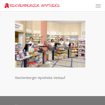
Skip
Men
to
main
content
Reichenberger-Apotheke-Verkauf