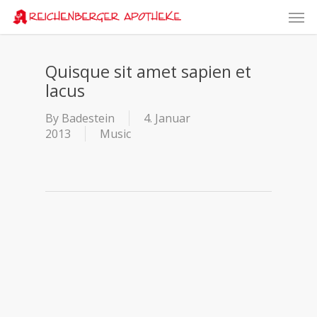
Skip
Men
to
main
content
Quisque sit amet sapien et
lacus
By
Badestein
4. Januar
2013
Music